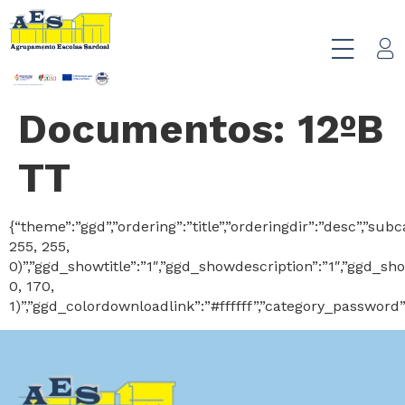
Documentos:
12ºB
TT
{“theme”:”ggd”,”ordering”:”title”,”orderingdir”:”desc”,”
255, 255,
0)”,”ggd_showtitle”:”1″,”ggd_showdescription”:”1″,”ggd_
0, 170,
1)”,”ggd_colordownloadlink”:”#ffffff”,”category_password”