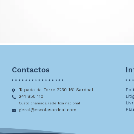
Contactos
I
Tapada da Torre 2230-161 Sardoal
Pol
241 850 110
Lití
Liv
Custo chamada rede fixa nacional
Pla
geral@escolasardoal.com