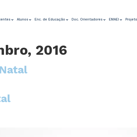
centes
Alunos
Enc. de Educação
Doc. Orientadores
EMAEI
Projet
bro, 2016
Natal
al