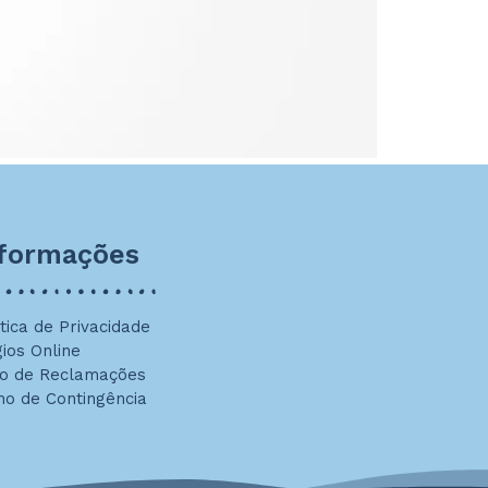
nformações
ítica de Privacidade
gios Online
ro de Reclamações
no de Contingência