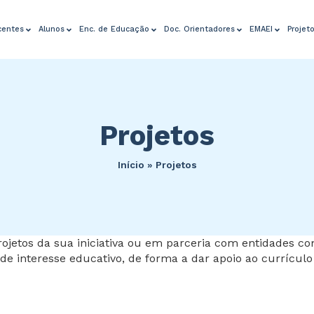
centes
Alunos
Enc. de Educação
Doc. Orientadores
EMAEI
Projet
Projetos
Início
»
Projetos
rojetos da sua iniciativa ou em parceria com entidades co
de interesse educativo, de forma a dar apoio ao currículo 