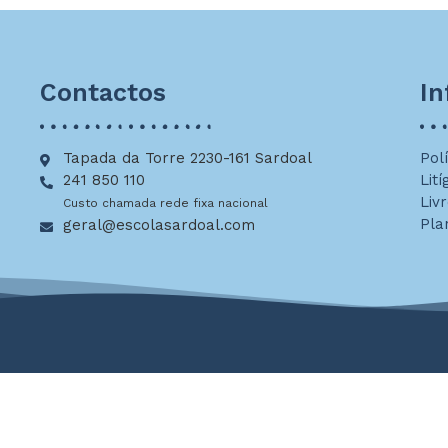
Contactos
I
Tapada da Torre 2230-161 Sardoal
Pol
241 850 110
Lití
Liv
Custo chamada rede fixa nacional
Pla
geral@escolasardoal.com