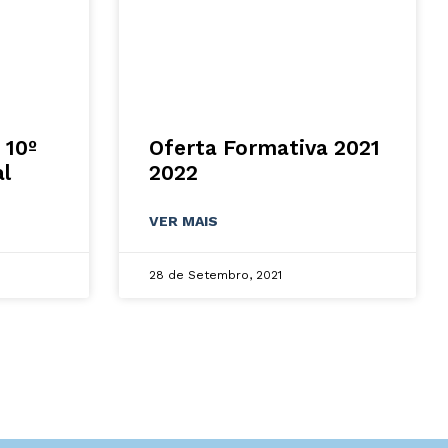
 10º
Oferta Formativa 2021
al
2022
VER MAIS
28 de Setembro, 2021