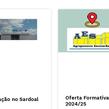
Oferta Formativa
ção no Sardoal
2024/25