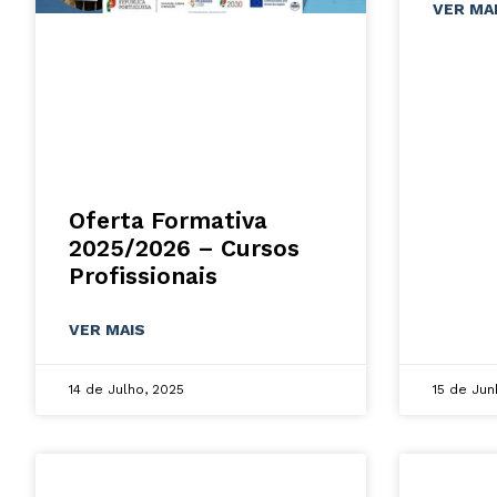
VER MA
Oferta Formativa
2025/2026 – Cursos
Profissionais
VER MAIS
14 de Julho, 2025
15 de Jun