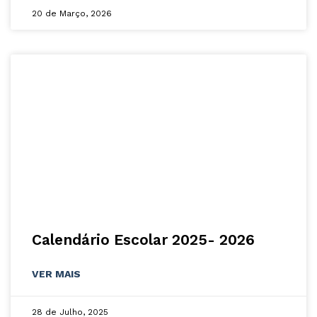
20 de Março, 2026
Calendário Escolar 2025- 2026
VER MAIS
28 de Julho, 2025