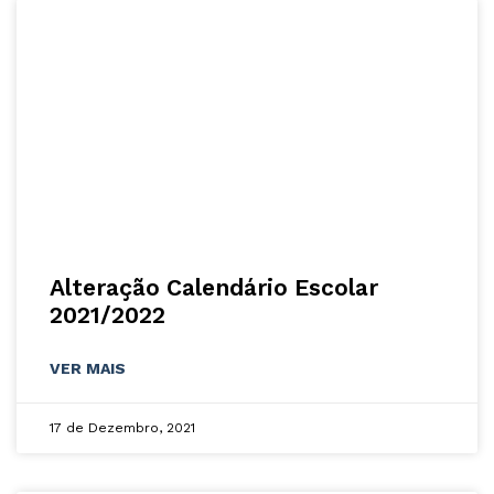
Alteração Calendário Escolar
2021/2022
VER MAIS
17 de Dezembro, 2021