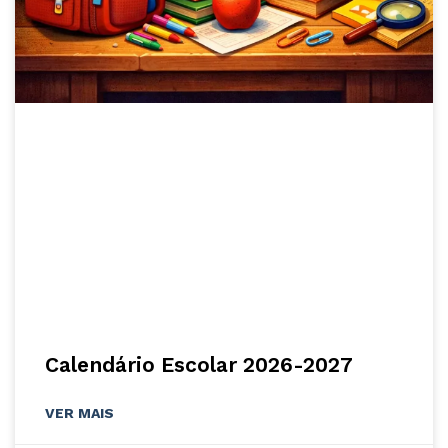
Calendário Escolar 2026-2027
VER MAIS