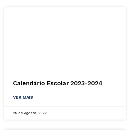
Calendário Escolar 2023-2024
VER MAIS
25 de Agosto, 2022