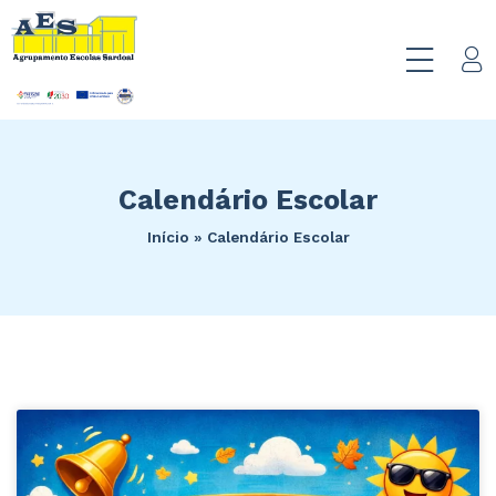
Calendário Escolar
Início
»
Calendário Escolar