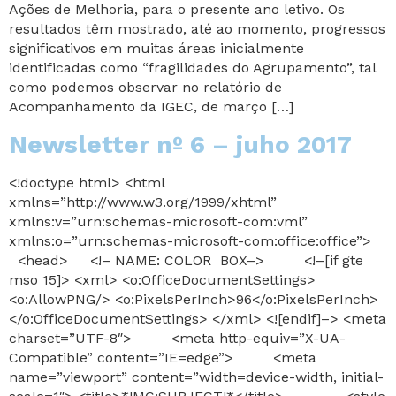
Ações de Melhoria, para o presente ano letivo. Os
resultados têm mostrado, até ao momento, progressos
significativos em muitas áreas inicialmente
identificadas como “fragilidades do Agrupamento”, tal
como podemos observar no relatório de
Acompanhamento da IGEC, de março […]
Newsletter nº 6 – juho 2017
<!doctype html> <html
xmlns=”http://www.w3.org/1999/xhtml”
xmlns:v=”urn:schemas-microsoft-com:vml”
xmlns:o=”urn:schemas-microsoft-com:office:office”>
<head> <!– NAME: COLOR BOX–> <!–[if gte
mso 15]> <xml> <o:OfficeDocumentSettings>
<o:AllowPNG/> <o:PixelsPerInch>96</o:PixelsPerInch>
</o:OfficeDocumentSettings> </xml> <![endif]–> <meta
charset=”UTF-8″> <meta http-equiv=”X-UA-
Compatible” content=”IE=edge”> <meta
name=”viewport” content=”width=device-width, initial-