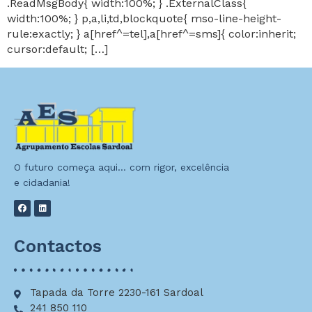
.ReadMsgBody{ width:100%; } .ExternalClass{
width:100%; } p,a,li,td,blockquote{ mso-line-height-
rule:exactly; } a[href^=tel],a[href^=sms]{ color:inherit;
cursor:default; […]
O futuro começa aqui… com rigor, excelência
e cidadania!
Contactos
Tapada da Torre 2230-161 Sardoal
241 850 110