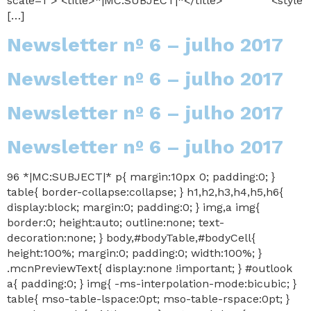
scale=1″> <title>*|MC:SUBJECT|*</title> <style
[…]
Newsletter nº 6 – julho 2017
Newsletter nº 6 – julho 2017
Newsletter nº 6 – julho 2017
Newsletter nº 6 – julho 2017
96 *|MC:SUBJECT|* p{ margin:10px 0; padding:0; }
table{ border-collapse:collapse; } h1,h2,h3,h4,h5,h6{
display:block; margin:0; padding:0; } img,a img{
border:0; height:auto; outline:none; text-
decoration:none; } body,#bodyTable,#bodyCell{
height:100%; margin:0; padding:0; width:100%; }
.mcnPreviewText{ display:none !important; } #outlook
a{ padding:0; } img{ -ms-interpolation-mode:bicubic; }
table{ mso-table-lspace:0pt; mso-table-rspace:0pt; }