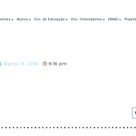
centes
Alunos
Enc. de Educação
Doc. Orientadores
EMAEI
Projet
Março 14, 2018
9:16 pm