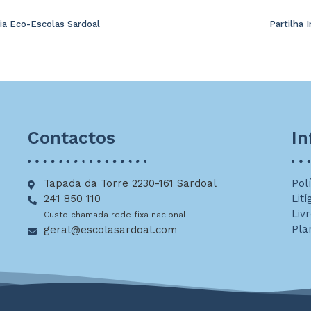
ia Eco-Escolas Sardoal
Partilha 
Contactos
I
Tapada da Torre 2230-161 Sardoal
Pol
241 850 110
Lití
Liv
Custo chamada rede fixa nacional
Pla
geral@escolasardoal.com