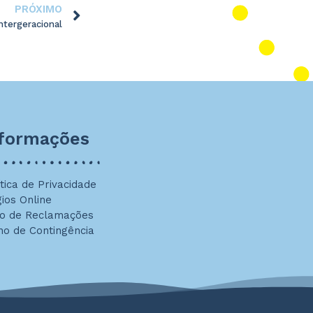
PRÓXIMO
Intergeracional
nformações
ítica de Privacidade
gios Online
ro de Reclamações
no de Contingência