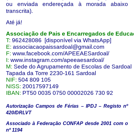
ou enviada endereçada à morada abaixo
transcrita).
Até já!
Associação de Pais e Encarregados de Educa
T:
962428086 [disponível via WhatsApp]
E:
associacaopaissardoal@gmail.com
F:
www.facebook.com/APEEAESardoal/
I:
www.instagram.com/apeeaesardoal/
M:
Sede do Agrupamento de Escolas de Sardoal
Tapada da Torre 2230-161 Sardoal
NIF:
504 809 105
NISS:
20017597149
IBAN:
PT50 0035 0750 00002026 730 92
Autorização Campos de Férias – IPDJ – Registo nº 
420/DRLVT
Associado à Federação CONFAP desde 2001 com o 
nº 1194 