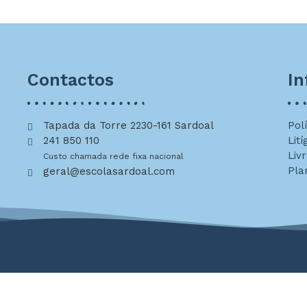
Contactos
I
Tapada da Torre 2230-161 Sardoal
Pol
241 850 110
Lití
Liv
Custo chamada rede fixa nacional
Pla
geral@escolasardoal.com