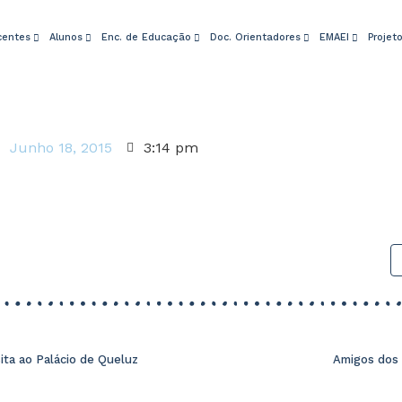
centes
Alunos
Enc. de Educação
Doc. Orientadores
EMAEI
Projet
Junho 18, 2015
3:14 pm
sita ao Palácio de Queluz
Amigos dos 