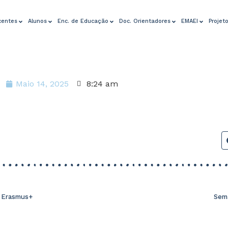
centes
Alunos
Enc. de Educação
Doc. Orientadores
EMAEI
Projet
Maio 14, 2025
8:24 am
 Erasmus+
Sem