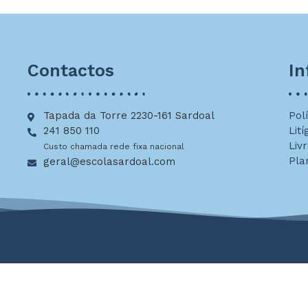
Contactos
I
Tapada da Torre 2230-161 Sardoal
Pol
241 850 110
Lití
Liv
Custo chamada rede fixa nacional
Pla
geral@escolasardoal.com