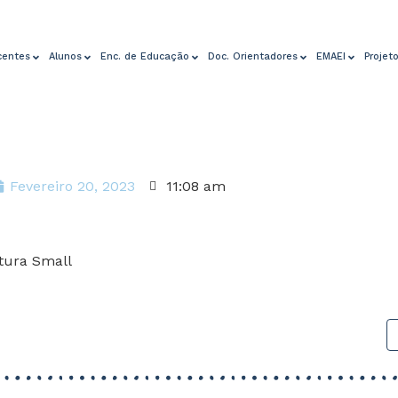
centes
Alunos
Enc. de Educação
Doc. Orientadores
EMAEI
Projet
Fevereiro 20, 2023
11:08 am