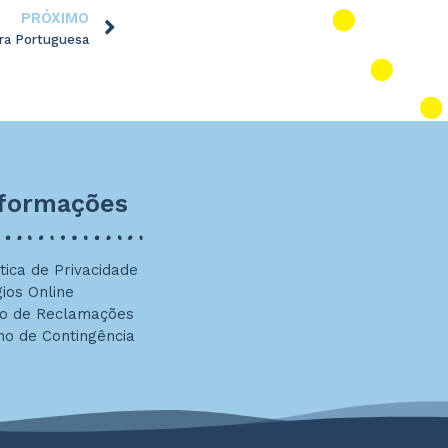
PRÓXIMO
ra Portuguesa
nformações
ítica de Privacidade
gios Online
ro de Reclamações
no de Contingência