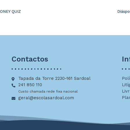
ONEY QUIZ
Diáspo
Contactos
I
Tapada da Torre 2230-161 Sardoal
Pol
241 850 110
Lití
Liv
Custo chamada rede fixa nacional
Pla
geral@escolasardoal.com