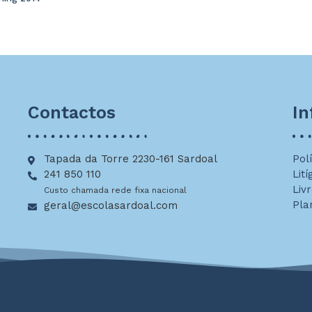
Contactos
I
Tapada da Torre 2230-161 Sardoal
Pol
241 850 110
Lití
Liv
Custo chamada rede fixa nacional
Pla
geral@escolasardoal.com