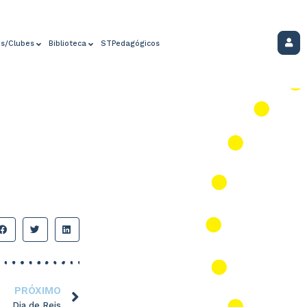
os/Clubes
Biblioteca
STPedagógicos
PRÓXIMO
Dia de Reis