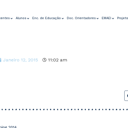
centes
Alunos
Enc. de Educação
Doc. Orientadores
EMAEI
Projet
Janeiro 12, 2015
11:02 am
ning 2014