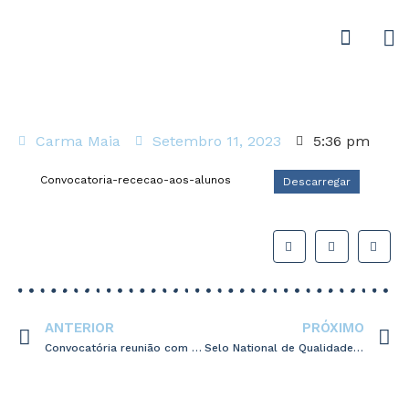
Carma Maia
Setembro 11, 2023
5:36 pm
Convocatoria-rececao-aos-alunos
Descarregar
ANTERIOR
PRÓXIMO
Convocatória reunião com os Enc. de Educação setembro
Selo National de Qualidade 2023