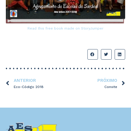
Read this free book made on StoryJumper
ANTERIOR
PRÓXIMO
Eco-Código 2018
Convite