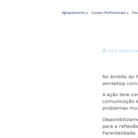
Agrupamento
Cursos Profissionais
Do
Ana Catarin
No âmbito do P
workshop com p
A ação teve com
comunicação en
problemas muit
Disponibilizam
para a reflexã
Parentalidade.