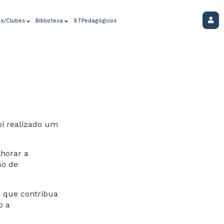
os/Clubes
Biblioteca
STPedagógicos
oi realizado um
lhorar a
ão de
s que contribua
o a