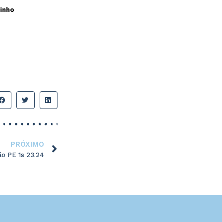
inho
PRÓXIMO
ão PE 1s 23.24