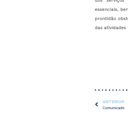
dos serviços
essenciais, be
prontidão obs
das atividades 
ANTERIOR
Comunicado