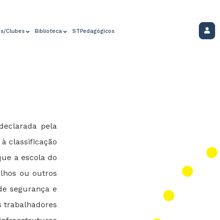
os/Clubes
Biblioteca
STPedagógicos
declarada pela
à classificação
ue a escola do
lhos ou outros
 de segurança e
s trabalhadores