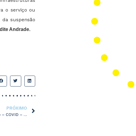
fraestruturas
ra o serviço ou
a da suspensão
dite Andrade.
PRÓXIMO
Informação- Escola de Acolhimento – COVID – 19