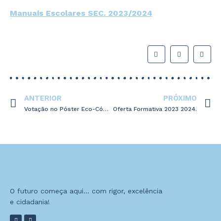
Manuais Escolares SEC. 2023/2024
ANTERIOR
PRÓXIMO
Votação no Póster Eco-Código 2023 da Escola Básica e Secundária Dra. Judite Andrade
Oferta Formativa 2023 2024.
O futuro começa aqui… com rigor, excelência
e cidadania!