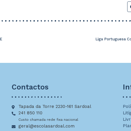
BE
Liga Portuguesa C
Contactos
I
Tapada da Torre 2230-161 Sardoal
Pol
241 850 110
Lití
Liv
Custo chamada rede fixa nacional
Pla
geral@escolasardoal.com