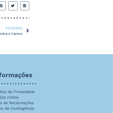
PRÓXIMO
ontra o Cancro
nformações
ítica de Privacidade
gios Online
ro de Reclamações
no de Contingência