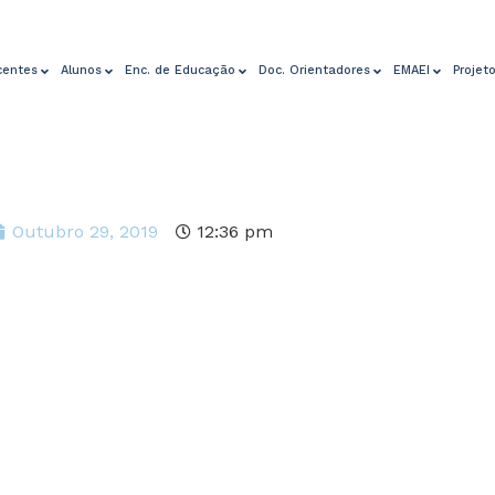
centes
Alunos
Enc. de Educação
Doc. Orientadores
EMAEI
Projet
Outubro 29, 2019
12:36 pm