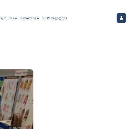
os/Clubes
Biblioteca
STPedagógicos