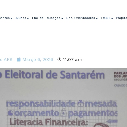
centes
Alunos
Enc. de Educação
Doc. Orientadores
EMAEI
Projet
o AES
Março 6, 2026
11:07 am