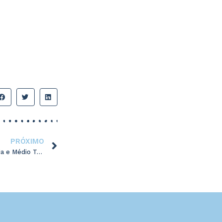
PRÓXIMO
Corta-Mato Distrital da CLDE Lezíria e Médio Tejo 2026