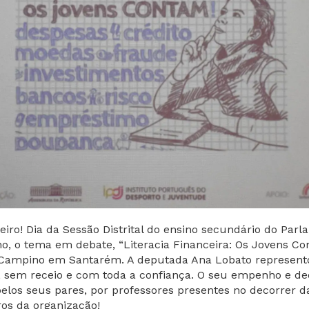
reiro! Dia da Sessão Distrital do ensino secundário do Par
no, o tema em debate, “Literacia Financeira: Os Jovens Co
 Campino em Santarém. A deputada Ana Lobato represent
, sem receio e com toda a confiança. O seu empenho e d
elos seus pares, por professores presentes no decorrer da
os da organização!