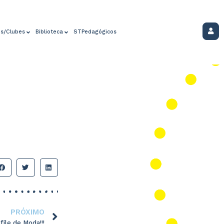
os/Clubes
Biblioteca
STPedagógicos
PRÓXIMO
ile de Moda!!!