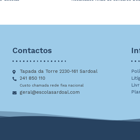
Contactos
I
Tapada da Torre 2230-161 Sardoal
Pol
241 850 110
Lití
Liv
Custo chamada rede fixa nacional
Pla
geral@escolasardoal.com