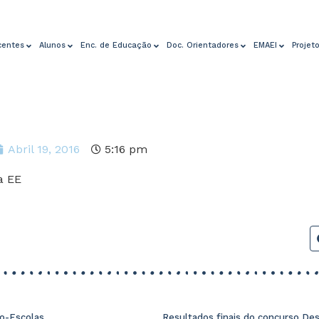
centes
Alunos
Enc. de Educação
Doc. Orientadores
EMAEI
Projet
Abril 19, 2016
5:16 pm
o-Escolas
Resultados finais do concurso Desf