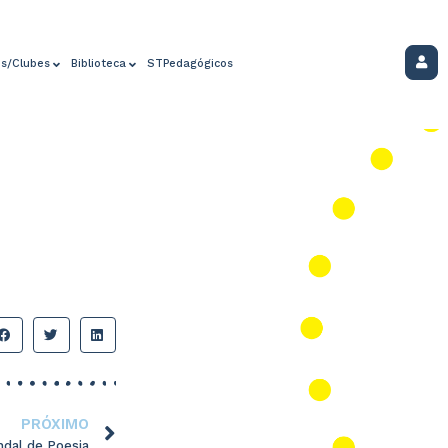
os/Clubes
Biblioteca
STPedagógicos
PRÓXIMO
ndal de Poesia