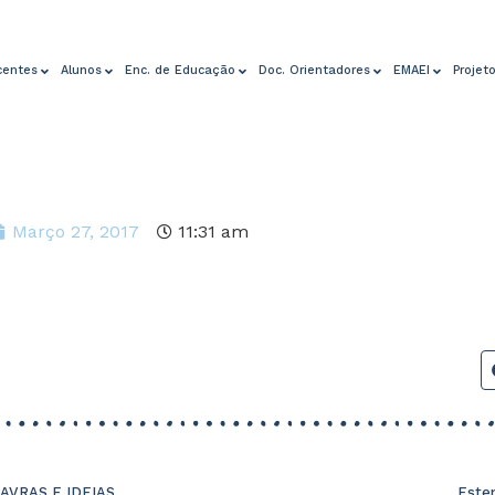
centes
Alunos
Enc. de Educação
Doc. Orientadores
EMAEI
Projet
Março 27, 2017
11:31 am
LAVRAS E IDEIAS
Este