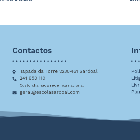
Contactos
I
Tapada da Torre 2230-161 Sardoal
Pol
241 850 110
Lití
Liv
Custo chamada rede fixa nacional
Pla
geral@escolasardoal.com