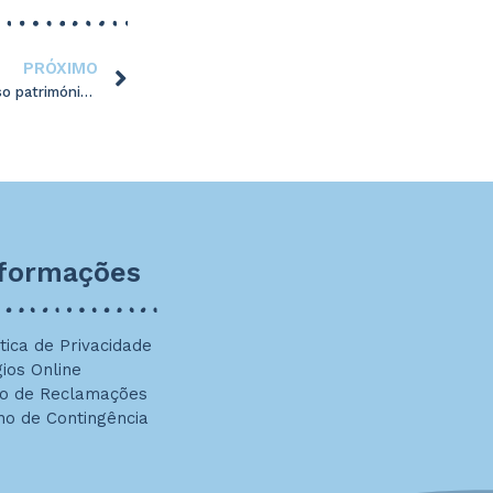
PRÓXIMO
Concurso “Vamos fotografar o nosso património natural”
nformações
ítica de Privacidade
gios Online
ro de Reclamações
no de Contingência