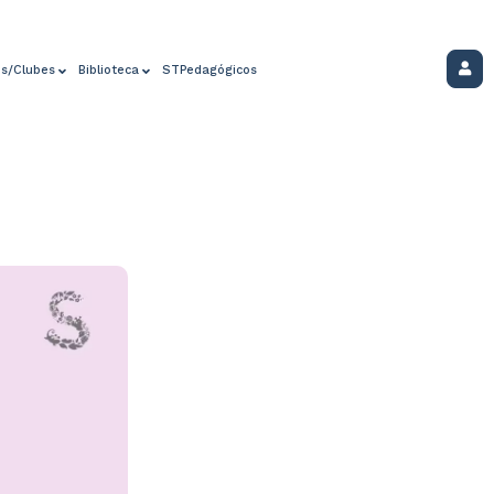
os/Clubes
Biblioteca
STPedagógicos