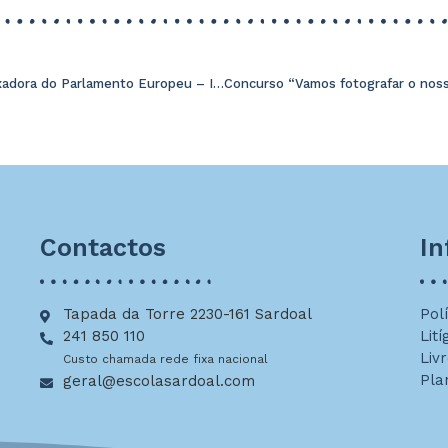
Escola Embaixadora do Parlamento Europeu – Infopoint
Contactos
I
Tapada da Torre 2230-161 Sardoal
Pol
241 850 110
Lití
Liv
Custo chamada rede fixa nacional
Pla
geral@escolasardoal.com