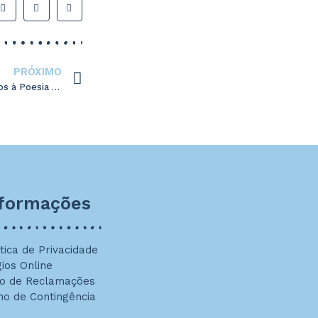
PRÓXIMO
Premiados do Concurso “Bem-vindos à Poesia 2015”
nformações
ítica de Privacidade
gios Online
ro de Reclamações
no de Contingência