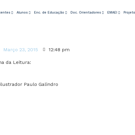
centes
Alunos
Enc. de Educação
Doc. Orientadores
EMAEI
Projet
Março 23, 2015
12:48 pm
a da Leitura:
lustrador Paulo Galindro