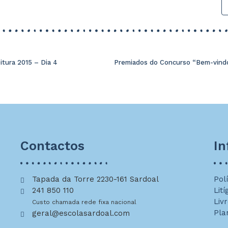
tura 2015 – Dia 4
Contactos
I
Tapada da Torre 2230-161 Sardoal
Pol
241 850 110
Lití
Liv
Custo chamada rede fixa nacional
Pla
geral@escolasardoal.com