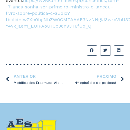
eventoi:
https://www.antenalivre.pt/concelhos/tem-
17-anos-sonha-ser-primeiro-ministro-e-lancou-
livro-sobre-politica-c-audio?
fbclid=IwZXh0bgNhZW0CMTAAAR3NzNNglJ3wrbVhU32s
Y4vk_aem_EUIPAoU1Cc36n93T8fUq_Q
ANTERIOR
PRÓXIMO
Mobilidades Erasmus+ Alemanha
4º episódio do podcast