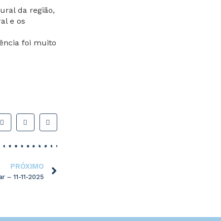
ral da região,
al e os
ncia foi muito
PRÓXIMO
r – 11-11-2025