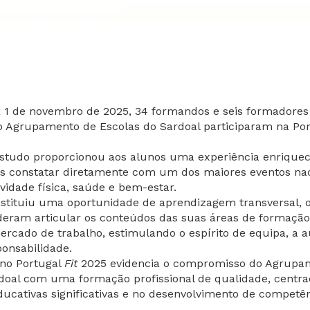
 1 de novembro de 2025, 34 formandos e seis formadores
do Agrupamento de Escolas do Sardoal participaram na Po
 estudo proporcionou aos alunos uma experiência enrique
s constatar diretamente com um dos maiores eventos nac
vidade física, saúde e bem-estar.
nstituiu uma oportunidade de aprendizagem transversal, 
eram articular os conteúdos das suas áreas de formaçã
ercado de trabalho, estimulando o espírito de equipa, a 
ponsabilidade.
 no Portugal
Fit
2025 evidencia o compromisso do Agrupa
doal com uma formação profissional de qualidade, centr
ducativas significativas e no desenvolvimento de competê