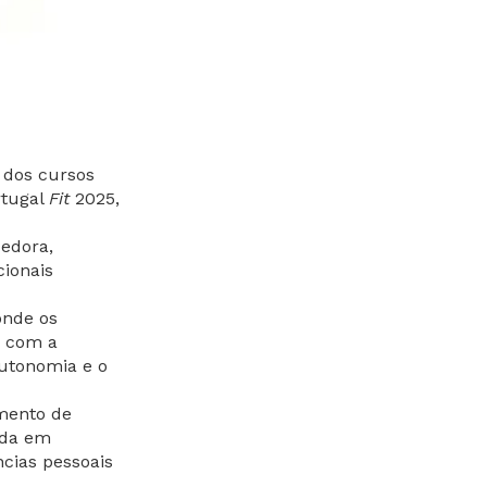
 dos cursos
rtugal
Fit
2025,
cedora,
ionais
onde os
o com a
autonomia e o
mento de
ada em
ncias pessoais