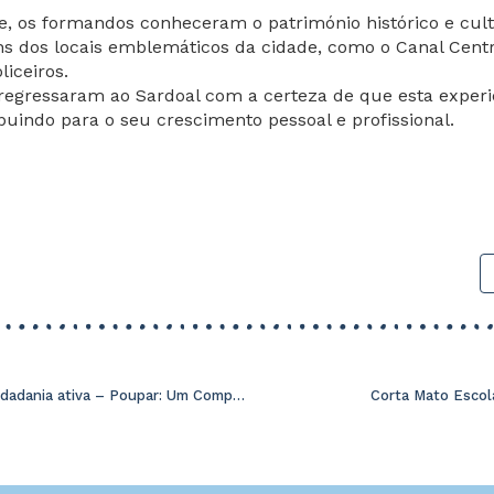
e, os formandos conheceram o património histórico e cultu
ns dos locais emblemáticos da cidade, como o Canal Centr
liceiros.
egressaram ao Sardoal com a certeza de que esta experiê
ibuindo para o seu crescimento pessoal e profissional.
Palestra de Cidadania ativa – Poupar: Um Compromisso para o futuro – 31 de outubro
Corta Mato Escola