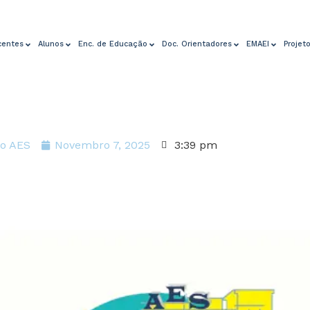
centes
Alunos
Enc. de Educação
Doc. Orientadores
EMAEI
Projet
o AES
Novembro 7, 2025
3:39 pm