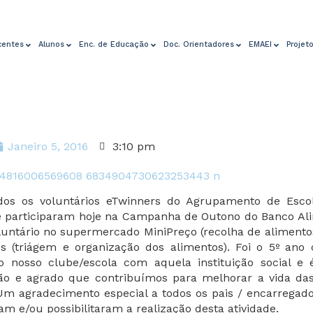
centes
Alunos
Enc. de Educação
Doc. Orientadores
EMAEI
Projet
Janeiro 5, 2016
3:10 pm
dos os voluntários eTwinners do Agrupamento de Esco
e participaram hoje na Campanha de Outono do Banco Ali
luntário no supermercado MiniPreço (recolha de alimento
s (triágem e organização dos alimentos). Foi o 5º ano 
o nosso clube/escola com aquela instituição social 
ção e agrado que contribuímos para melhorar a vida das
 Um agradecimento especial a todos os pais / encarregad
am e/ou possibilitaram a realização desta atividade.