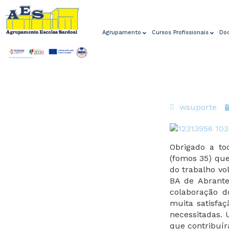
Agrupamento
Cursos Profissionais
Do
wsuporte
Obrigado a to
(fomos 35) qu
do trabalho vo
BA de Abrante
colaboração d
muita satisfa
necessitadas.
que contribuír