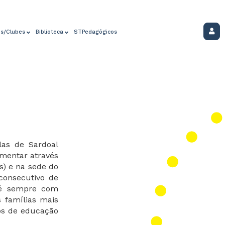
os/Clubes
Biblioteca
STPedagógicos
las de Sardoal
mentar atravé
s
s) e na sede do
consecutivo de
e é sempre com
 famílias mais
os de educação