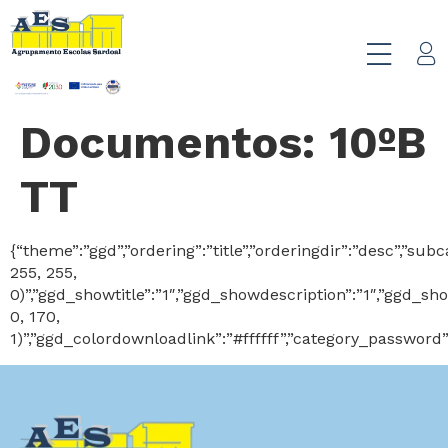
Documentos:
10ºB
TT
{“theme”:”ggd”,”ordering”:”title”,”orderingdir”:”desc”,”
255, 255,
0)”,”ggd_showtitle”:”1″,”ggd_showdescription”:”1″,”ggd_
0, 170,
1)”,”ggd_colordownloadlink”:”#ffffff”,”category_password”