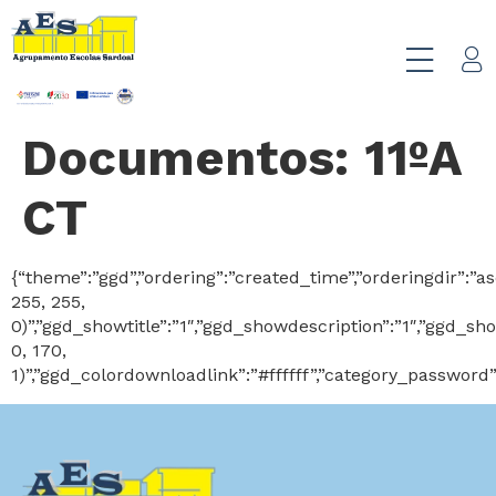
Documentos:
11ºA
CT
{“theme”:”ggd”,”ordering”:”created_time”,”orderingdir”:”
255, 255,
0)”,”ggd_showtitle”:”1″,”ggd_showdescription”:”1″,”ggd_
0, 170,
1)”,”ggd_colordownloadlink”:”#ffffff”,”category_password”