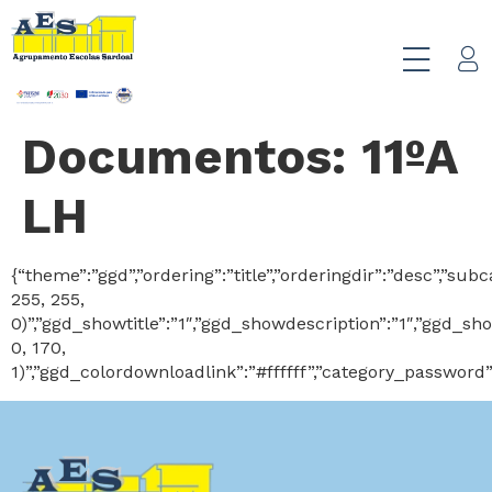
Documentos:
11ºA
LH
{“theme”:”ggd”,”ordering”:”title”,”orderingdir”:”desc”,”
255, 255,
0)”,”ggd_showtitle”:”1″,”ggd_showdescription”:”1″,”ggd_
0, 170,
1)”,”ggd_colordownloadlink”:”#ffffff”,”category_password”