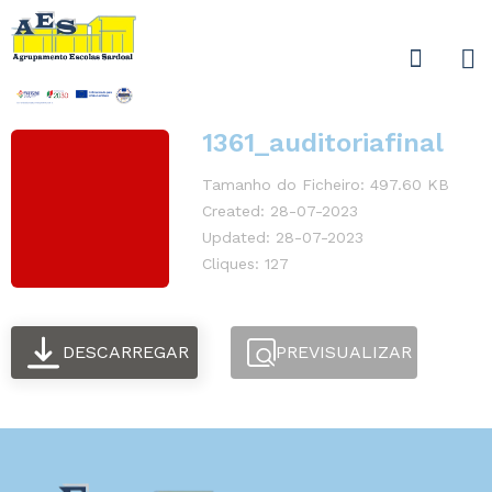
1361_auditoriafinal
Tamanho do Ficheiro: 497.60 KB
Created: 28-07-2023
Updated: 28-07-2023
Cliques: 127
DESCARREGAR
PREVISUALIZAR