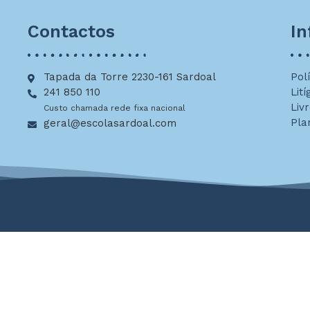
Contactos
I
Tapada da Torre 2230-161 Sardoal
Pol
241 850 110
Lití
Liv
Custo chamada rede fixa nacional
Pla
geral@escolasardoal.com