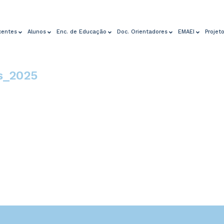
centes
Alunos
Enc. de Educação
Doc. Orientadores
EMAEI
Projet
s_2025