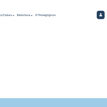
os/Clubes
Biblioteca
STPedagógicos