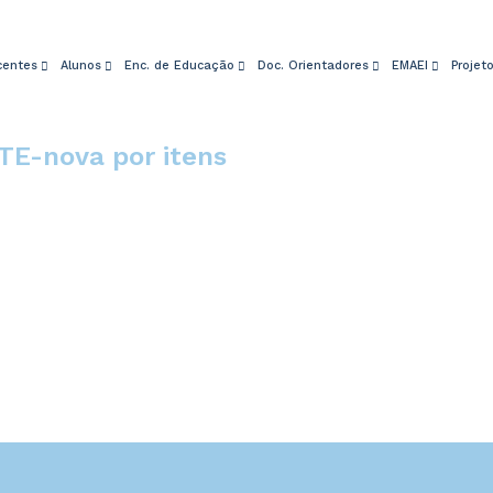
centes
Alunos
Enc. de Educação
Doc. Orientadores
EMAEI
Projet
RTE-nova por itens