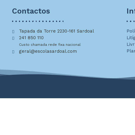
Contactos
I
Tapada da Torre 2230-161 Sardoal
Pol
241 850 110
Lití
Liv
Custo chamada rede fixa nacional
Pla
geral@escolasardoal.com