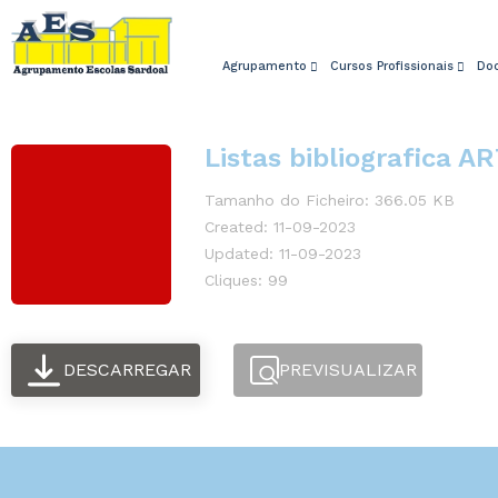
Agrupamento
Cursos Profissionais
Do
Listas bibliografica A
Tamanho do Ficheiro: 366.05 KB
Created: 11-09-2023
Updated: 11-09-2023
Cliques: 99
DESCARREGAR
PREVISUALIZAR