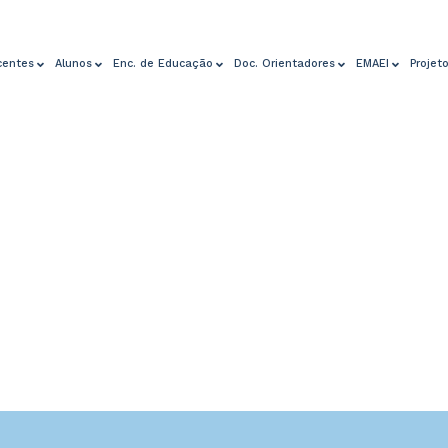
centes
Alunos
Enc. de Educação
Doc. Orientadores
EMAEI
Projet