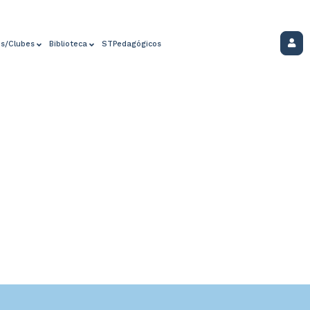
os/Clubes
Biblioteca
STPedagógicos