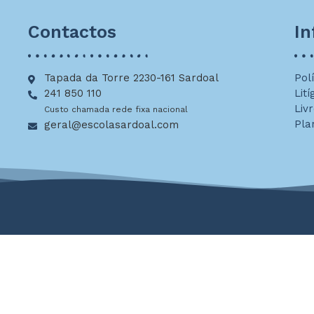
Contactos
I
Tapada da Torre 2230-161 Sardoal
Pol
241 850 110
Lití
Liv
Custo chamada rede fixa nacional
Pla
geral@escolasardoal.com