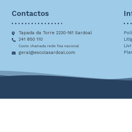
Contactos
I
Tapada da Torre 2230-161 Sardoal
Pol
241 850 110
Lití
Liv
Custo chamada rede fixa nacional
Pla
geral@escolasardoal.com