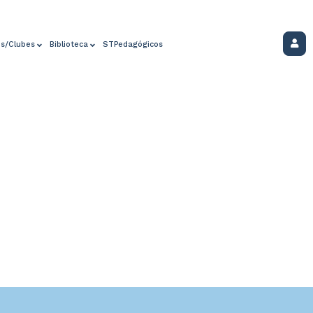
os/Clubes
Biblioteca
STPedagógicos