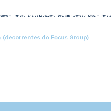
centes
Alunos
Enc. de Educação
Doc. Orientadores
EMAEI
Projet
 (decorrentes do Focus Group)