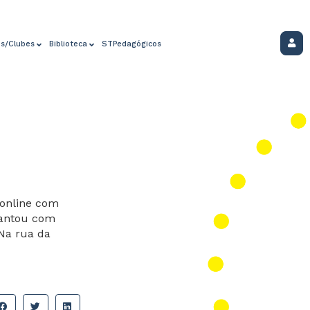
os/Clubes
Biblioteca
STPedagógicos
 online com
cantou com
Na rua da