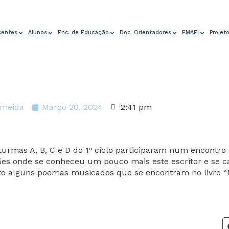
centes
Alunos
Enc. de Educação
Doc. Orientadores
EMAEI
Projet
lmeida
Março 20, 2024
2:41 pm
turmas A, B, C e D do 1º ciclo participaram num encontro
ães onde se conheceu um pouco mais este escritor e se 
to alguns poemas musicados que se encontram no livro “