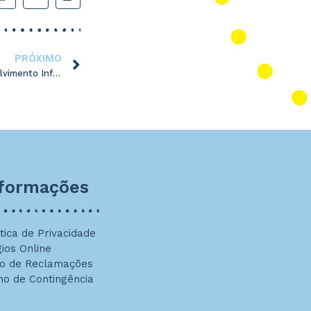
PRÓXIMO
Sessão de Sensibilização “Desenvolvimento Infantil – 0 aos 6 anos”_EMAEI
nformações
ítica de Privacidade
gios Online
ro de Reclamações
no de Contingência