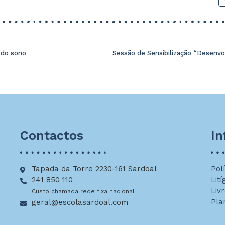
 do sono
Contactos
I
Tapada da Torre 2230-161 Sardoal
Pol
241 850 110
Lití
Liv
Custo chamada rede fixa nacional
Pla
geral@escolasardoal.com