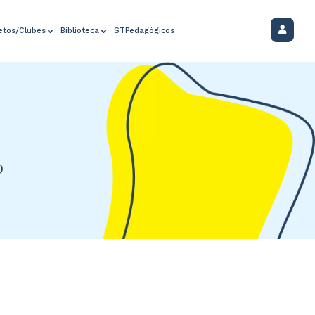
jetos/Clubes
Biblioteca
STPedagógicos
)