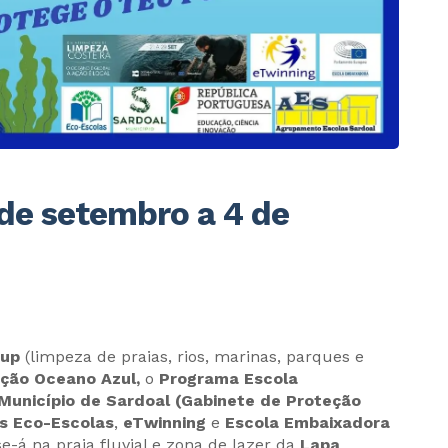
 de setembro a 4 de
up
(limpeza de praias, rios, marinas, parques e
ção Oceano Azul,
o
Programa Escola
Município de Sardoal (Gabinete de Proteção
os Eco-Escolas
,
eTwinning
e
Escola Embaixadora
se-á na praia fluvial e zona de lazer da
Lapa
,