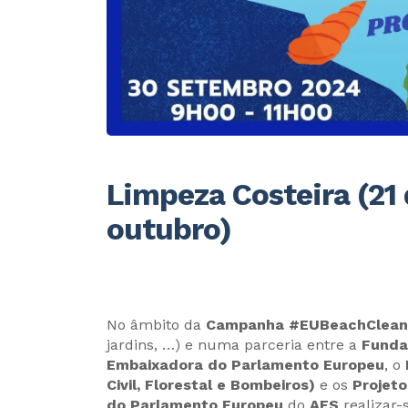
Limpeza Costeira (21
outubro)
No âmbito da
Campanha #EUBeachClean
jardins, …) e numa parceria entre a
Funda
Embaixadora do Parlamento Europeu
, o
Civil, Florestal e Bombeiros)
e os
Projet
do Parlamento Europeu
do
AES
realizar-