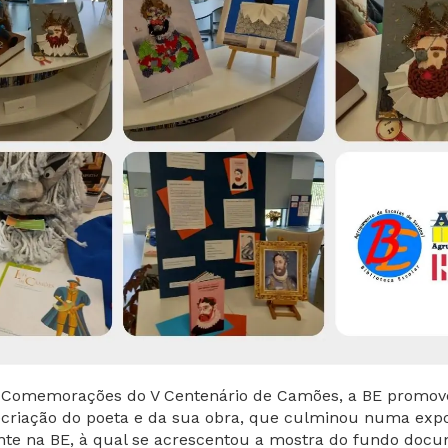
 Comemorações do V Centenário de Camões, a BE promo
ecriação do poeta e da sua obra, que culminou numa exp
nte na BE, à qual se acrescentou a mostra do fundo doc