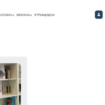
os/Clubes
Biblioteca
STPedagógicos