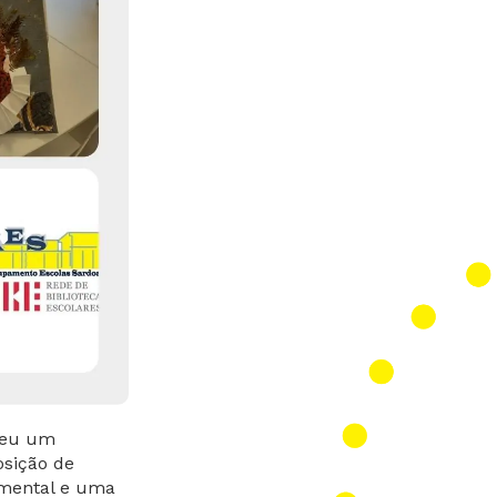
veu um
osição de
umental e uma