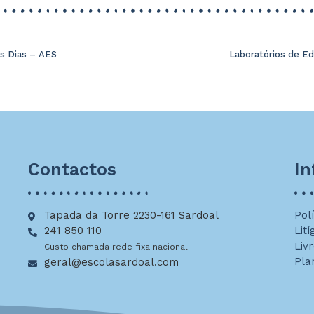
ês Dias – AES
Laboratórios de Ed
Contactos
I
Tapada da Torre 2230-161 Sardoal
Pol
241 850 110
Lití
Liv
Custo chamada rede fixa nacional
Pla
geral@escolasardoal.com