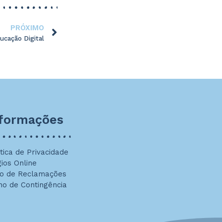
PRÓXIMO
ucação Digital
nformações
ítica de Privacidade
gios Online
ro de Reclamações
no de Contingência