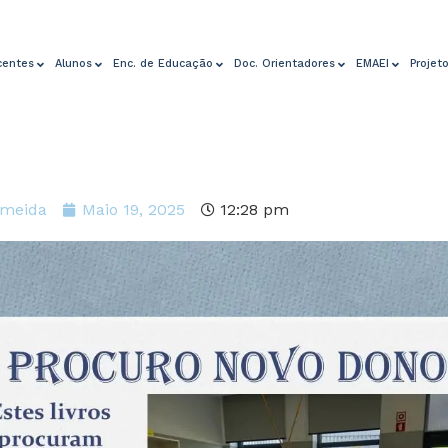
centes
Alunos
Enc. de Educação
Doc. Orientadores
EMAEI
Projet
lmeida
Maio 19, 2025
12:28 pm