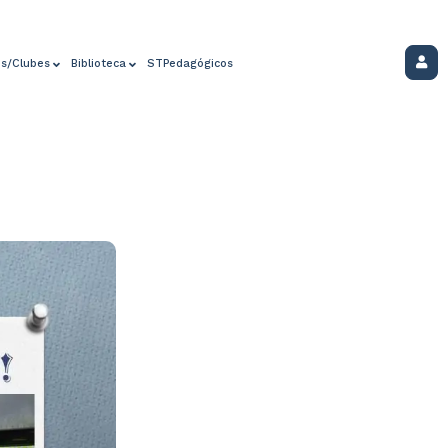
os/Clubes
Biblioteca
STPedagógicos