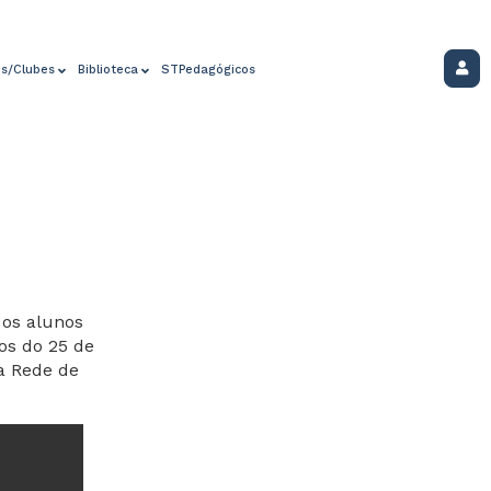
os/Clubes
Biblioteca
STPedagógicos
 os alunos
os do 25 de
la Rede de