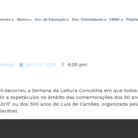
centes
Alunos
Enc. de Educação
Doc. Orientadores
EMAEI
Projet
lmeida
Abril 11, 2024
4:05 pm
ril decorreu a Semana da Leitura Concelhia em que todos
tir a espetáculos no âmbito das comemorações dos 50 an
 Abril” ou dos 500 anos de Luís de Camões, organizada pe
Sardoal.