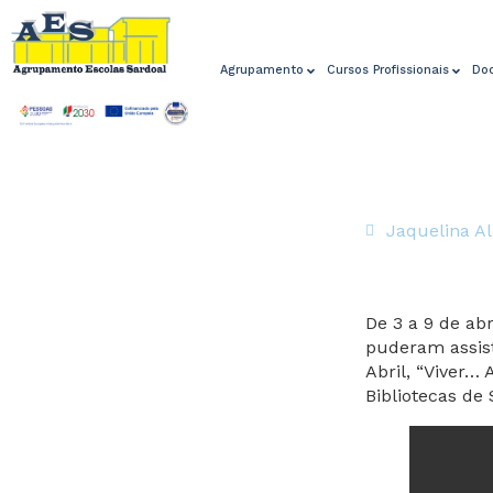
Agrupamento
Cursos Profissionais
Do
Jaquelina A
De 3 a 9 de ab
puderam assis
Abril, “Viver…
Bibliotecas de 