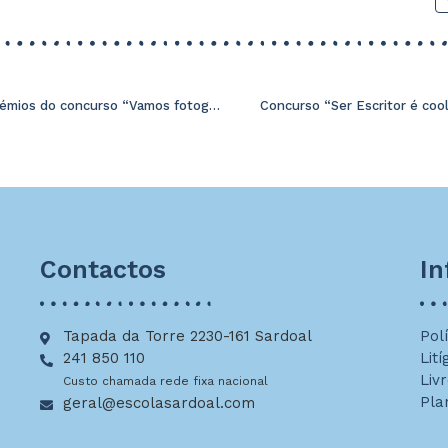
Entrega de prémios do concurso “Vamos fotografar o nosso património arquitetónico”
Concurso “Ser Escritor é cool
Contactos
I
Tapada da Torre 2230-161 Sardoal
Pol
241 850 110
Lití
Liv
Custo chamada rede fixa nacional
Pla
geral@escolasardoal.com