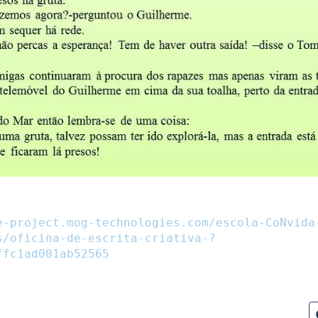
e-project.mog-technologies.com/escola-CoNvida
s/oficina-de-escrita-criativa-?
ffc1ad001ab52565