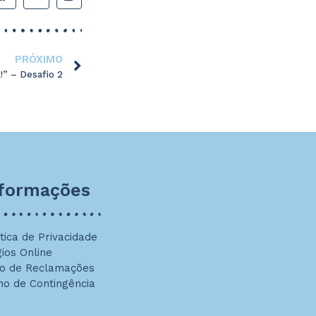
PRÓXIMO
!” – Desafio 2
nformações
ítica de Privacidade
gios Online
ro de Reclamações
no de Contingência