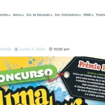
centes
Alunos
Enc. de Educação
Doc. Orientadores
EMAEI
Projet
lmeida
Junho 4, 2024
10:55 am