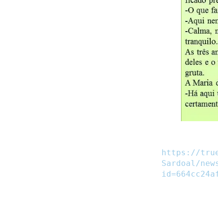
https://tru
Sardoal/new
id=664cc24a