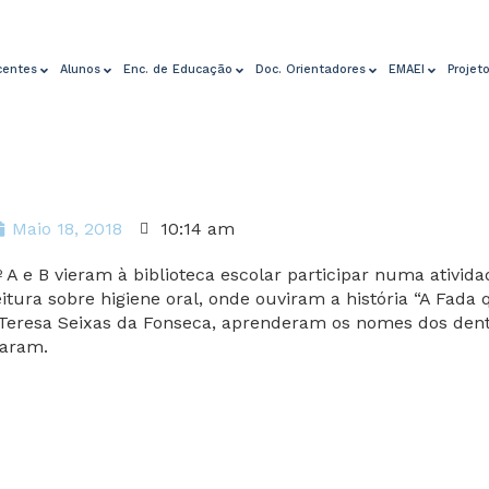
centes
Alunos
Enc. de Educação
Doc. Orientadores
EMAEI
Projet
Maio 18, 2018
10:14 am
 A e B vieram à biblioteca escolar participar numa ativid
itura sobre higiene oral, onde ouviram a história “A Fada
 Teresa Seixas da Fonseca, aprenderam os nomes dos den
aram.