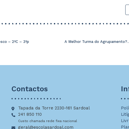
sco – 2ºC – 3ºp
Contactos
I
Tapada da Torre 2230-161 Sardoal
Pol
241 850 110
Lití
Liv
Custo chamada rede fixa nacional
Pla
geral@escolasardoal.com