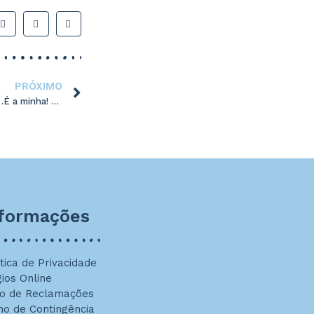
PRÓXIMO
A Melhor Turma do Agrupamento?…É a minha! 2017-2018 – Classificação 2º Período
nformações
ítica de Privacidade
gios Online
ro de Reclamações
no de Contingência