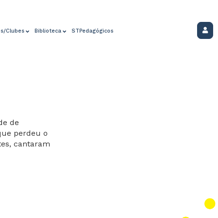
os/Clubes
Biblioteca
STPedagógicos
ade de
 que perdeu o
tes, cantaram