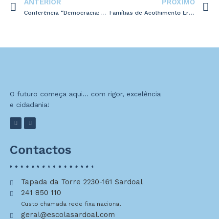
ANTERIOR
PRÓXIMO
Conferência “Democracia: Juventude em Ação” – Fundação Calouste Gulbenkian
Famílias de Acolhimento Erasmus+
O futuro começa aqui… com rigor, excelência
e cidadania!
Contactos
Tapada da Torre 2230-161 Sardoal
241 850 110
Custo chamada rede fixa nacional
geral@escolasardoal.com