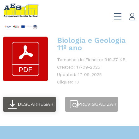
Biologia e Geologia
11º ano
Tamanho do Ficheiro: 919.37 KB
Created: 17-09-2025
Updated: 17-09-2025
Cliques: 13
DESCARREGAR
PREVISUALIZAR